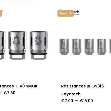
produit
Promo !
Ce
produit
a
stances TFV8 SMOK
Résistances BF SS316
rs
plusieurs
Le
Le
00
€
7.50
Joyetech
prix
prix
ons.
variations.
initial
actuel
Plage
€
7.00
–
€
15.00
était :
est :
de
Les
€15.00.
€7.50.
prix :