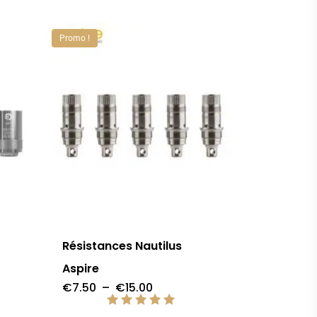
produit
Promo !
Ce
produit
a
Résistances Nautilus
plusieurs
Aspire
variations.
Plage
€
7.50
–
€
15.00
de
Les
prix :
Note