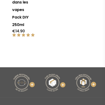
dans les
vapes
Pack DIY
250ml
€
14.90
Note
5.00
sur 5