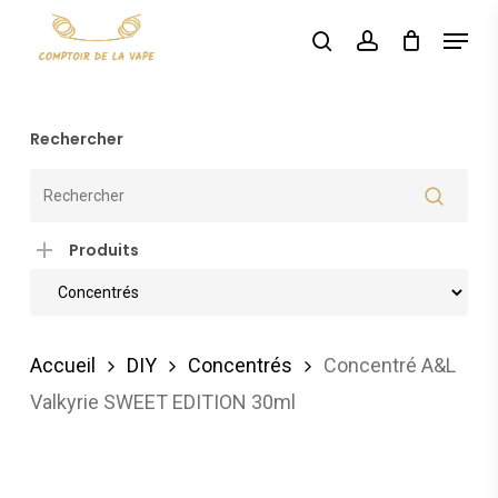
Skip
Menu
search
account
to
main
content
Rechercher
Produits
Accueil
DIY
Concentrés
Concentré A&L
Valkyrie SWEET EDITION 30ml