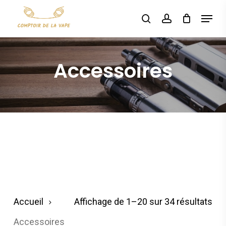
Skip
Menu
search
account
to
Rechercher
main
content
Accessoires
Tri
Accueil
Affichage de 1–20 sur 34 résultats
du
Accessoires