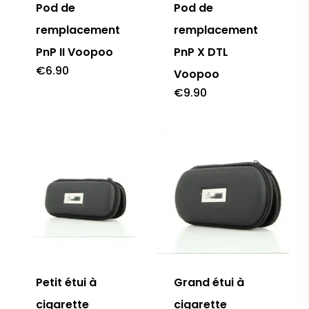
Pod de
Pod de
remplacement
remplacement
PnP II Voopoo
PnP X DTL
€
6.90
Voopoo
€
9.90
Petit étui à
Grand étui à
cigarette
cigarette