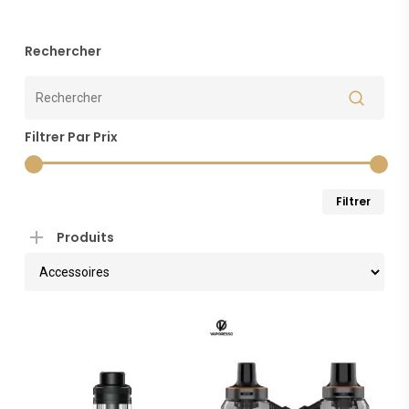
plu
Rechercher
réc
au
Filtrer Par Prix
plu
anc
Pri
Pri
Filtrer
min
ma
Produits