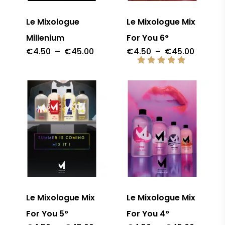
Le Mixologue
Le Mixologue Mix
Millenium
For You 6°
Plage
Plage
€
4.50
–
€
45.00
€
4.50
–
€
45.00
de
de
prix :
prix :
Note
€4.50
€4.50
5.00
à
à
sur 5
€45.00
€45.00
Le Mixologue Mix
Le Mixologue Mix
For You 5°
For You 4°