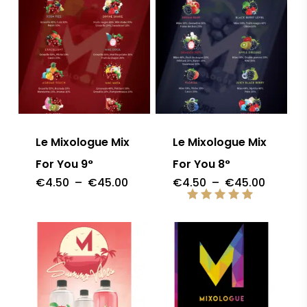
Le Mixologue Mix
Le Mixologue Mix
For You 9°
For You 8°
Plage
Plage
€
4.50
–
€
45.00
€
4.50
–
€
45.00
de
de
prix :
prix :
Note
€4.50
€4.50
5.00
à
à
sur 5
€45.00
€45.00