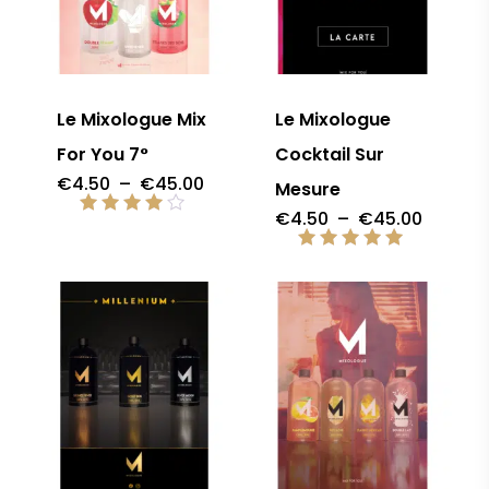
Le Mixologue Mix
Le Mixologue
For You 7°
Cocktail Sur
Plage
€
4.50
–
€
45.00
Mesure
de
prix :
Plage
€
4.50
–
€
45.00
Note
€4.50
de
4.00
à
prix :
sur 5
Note
€45.00
€4.50
4.96
à
sur 5
€45.00