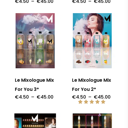
Plage
Plage
€
4.50
–
€
45.00
€
4.50
–
€
45.00
de
de
prix :
prix :
€4.50
€4.50
à
à
€45.00
€45.00
Le Mixologue Mix
Le Mixologue Mix
For You 3°
For You 2°
Plage
Plage
€
4.50
–
€
45.00
€
4.50
–
€
45.00
de
de
prix :
prix :
Note
€4.50
€4.50
5.00
à
à
sur 5
€45.00
€45.00