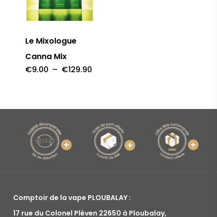
Le Mixologue
Canna Mix
Plage
€
9.00
–
€
129.90
de
prix :
€9.00
à
€129.90
Comptoir de la vape PLOUBALAY :
17 rue du Colonel Pléven 22650 à Ploubalay,