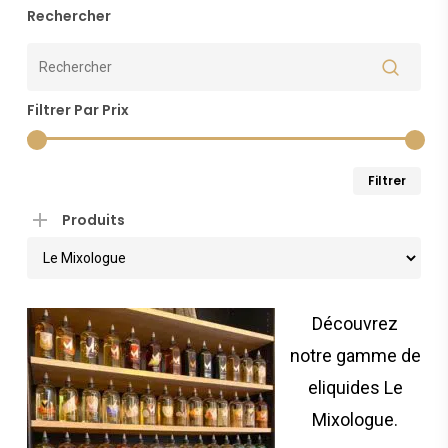
Rechercher
plu
réc
Filtrer Par Prix
au
plu
Pri
Pri
Filtrer
anc
min
ma
Produits
Découvrez
notre gamme de
eliquides Le
Mixologue.