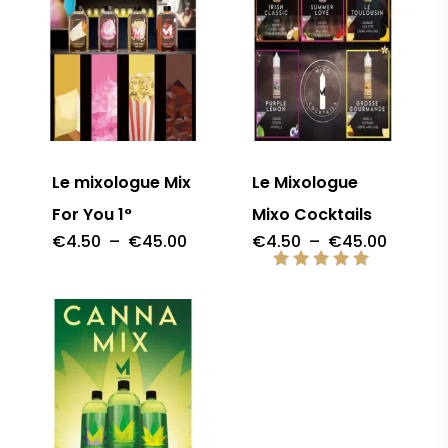
Le mixologue Mix
Le Mixologue
For You 1°
Mixo Cocktails
Plage
Plage
€
4.50
–
€
45.00
€
4.50
–
€
45.00
de
de
prix :
prix :
Note
€4.50
€4.50
5.00
à
à
sur 5
€45.00
€45.00