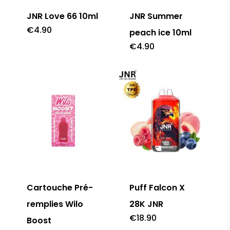
JNR Love 66 10ml
JNR Summer
€
4.90
peach ice 10ml
€
4.90
Cartouche Pré-
Puff Falcon X
remplies Wilo
28K JNR
€
18.90
Boost