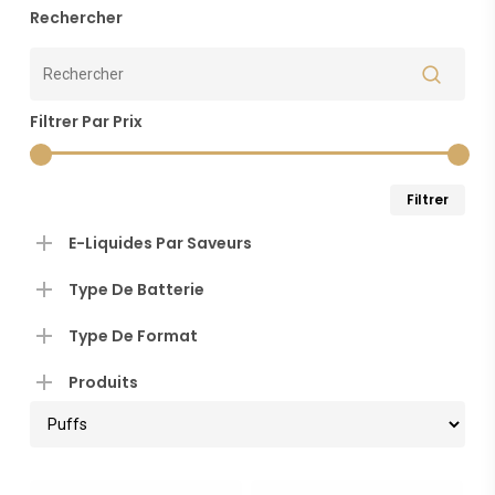
Rechercher
plu
réc
Filtrer Par Prix
au
plu
Pri
Pri
Filtrer
anc
min
ma
E-Liquides Par Saveurs
Type De Batterie
Type De Format
Produits