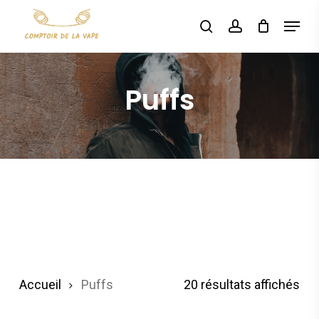
Skip
Menu
search
account
to
Rechercher
main
content
Puffs
Tri
Accueil
Puffs
20 résultats affichés
du