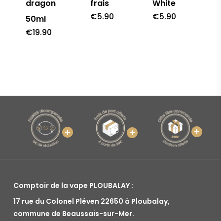
dragon
frais
White
€
5.90
€
5.90
50ml
€
19.90
Comptoir de la vape PLOUBALAY :
17 rue du Colonel Pléven 22650 à Ploubalay,
commune de Beaussais-sur-Mer.