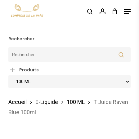
Skip
Menu
search
account
to
main
content
Rechercher
Produits
Accueil
E-Liquide
100 ML
T Juice Raven
Blue 100ml