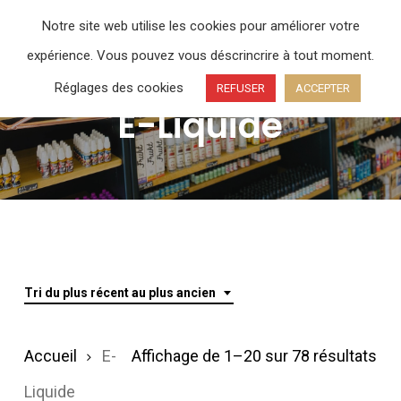
Skip
Menu
Notre site web utilise les cookies pour améliorer votre
search
account
to
expérience. Vous pouvez vous déscrincrire à tout moment.
Close
main
Menu
Réglages des cookies
REFUSER
ACCEPTER
content
E-Liquide
Tri du plus récent au plus ancien
Tri
Accueil
E-
Affichage de 1–20 sur 78 résultats
du
Liquide