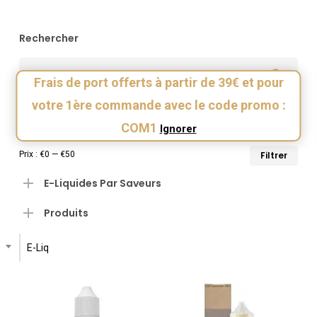
plu
Rechercher
réc
au
Frais de port offerts à partir de 39€ et pour
votre 1ère commande avec le code promo :
Filtrer Par Prix
plu
COM1
Ignorer
anc
Pri
Pri
Prix :
€0
—
€50
Filtrer
min
ma
E-Liquides Par Saveurs
Produits
E-Liquide