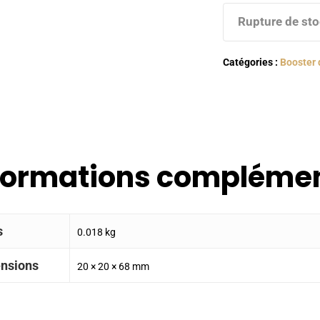
Rupture de st
Catégories :
Booster 
formations complémen
s
0.018 kg
nsions
20 × 20 × 68 mm