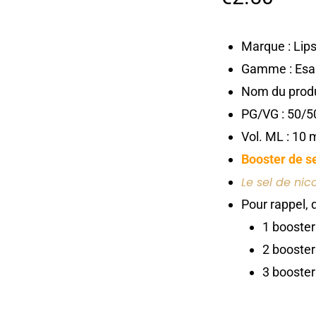
Marque : Lip
Gamme : Esa
Nom du produi
PG/VG : 50/5
Vol. ML : 10 
Booster de s
Le sel de nic
Pour rappel, 
1 booste
2 booste
3 booste