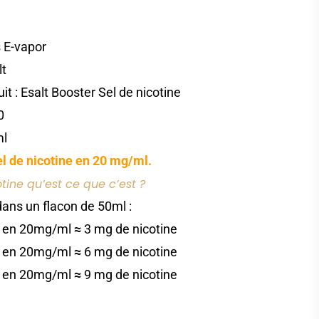
s E-vapor
lt
t : Esalt Booster Sel de nicotine
0
ml
el de nicotine en 20 mg/ml.
otine qu’est ce que c’est ?
dans un flacon de 50ml :
r en 20mg/ml
≈
3 mg de nicotine
r en 20mg/ml
≈
6 mg de nicotine
r en 20mg/ml
≈
9 mg de nicotine