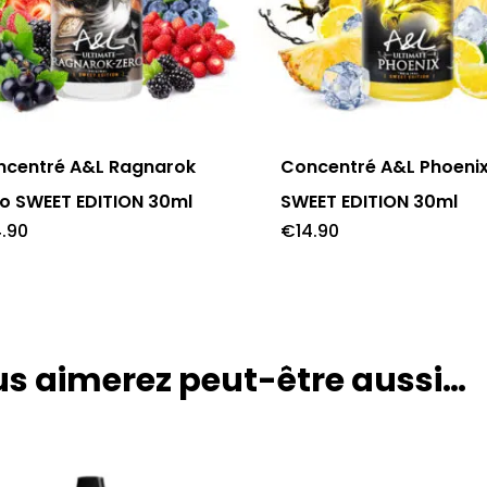
ncentré A&L Ragnarok
Concentré A&L Phoeni
o SWEET EDITION 30ml
SWEET EDITION 30ml
4.90
€
14.90
s aimerez peut-être aussi…