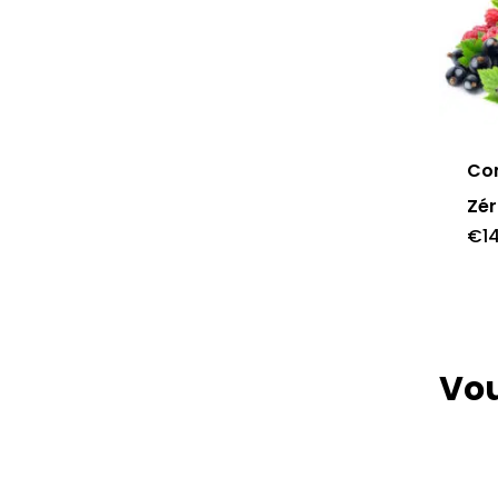
Co
Zér
€
1
Vou