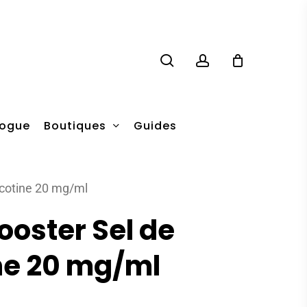
search
account
Boutiques
logue
Guides
icotine 20 mg/ml
Booster Sel de
ne 20 mg/ml