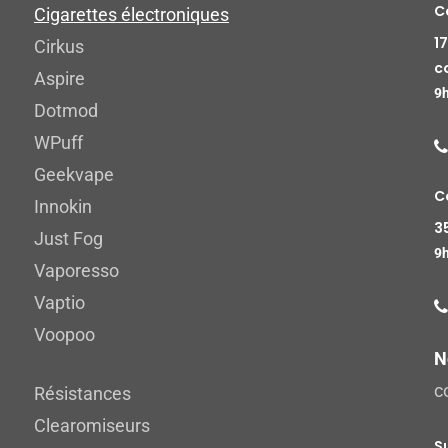
C
Cigarettes électroniques
1
Cirkus
c
Aspire
9h
Dotmod
WPuff
Geekvape
C
Innokin
3
Just Fog
9h
Vaporesso
Vaptio
Voopoo
N
c
Résistances
Clearomiseurs
S