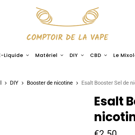
E-Liquide
Matériel
DIY
CBD
Le Mixo
l
DIY
Booster de nicotine
Esalt Booster Sel de n
Esalt 
nicoti
€
2.50