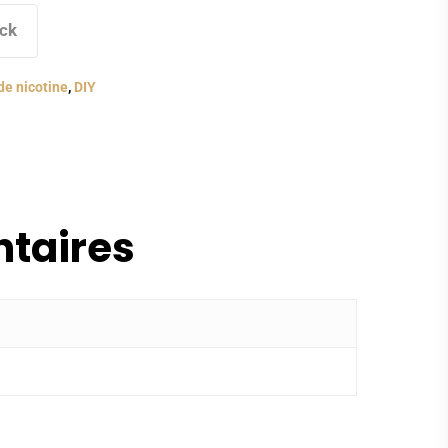
ock
de nicotine
,
DIY
taires