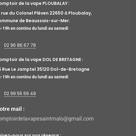
omptoir de la vape PLOUBALAY :
7 rue du Colonel Pléven 22650 à Ploubalay,
ommune de Beaussais-sur-Mer.
-19h en continu du lundi au samedi
02 96 86 67 78
omptoir de la vape DOL DE BRETAGNE :
5 Rue Le Jamptel 35120 Dol-de-Bretagne
-19h en continu du lundi au samedi
02 99 56 69 49
otre mail :
omptoirdelavapesaintmalo@gmail.com
uivez-nous sur nos réseaux :