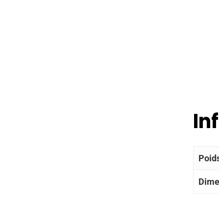
In
Poid
Dime