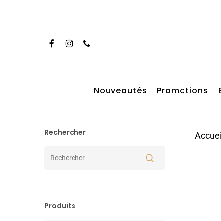
Skip
to
main
Facebook
Instagram
Phone
content
Taper entrer pour rechercher
Nouveautés
Promotions
Rechercher
Accuei
Produits