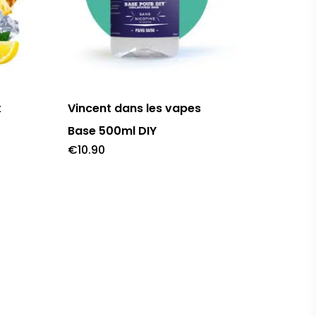
Ce
produit
a
x
Vincent dans les vapes
plusieurs
Base 500ml DIY
variations.
€
10.90
Les
options
peuvent
être
choisies
sur
la