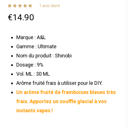
1
avis client
Noté
1
5.00
€
14.90
sur 5
basé sur
notation
client
Marque : A&L
Gamme : Ultimate
Nom du produit : Shinobi
Dosage : 9%
Vol. ML : 30 ML
Arôme fruité frais à utiliser pour le DIY.
Un arôme fruité de framboises bleues très
frais. Apportez un souffle glacial à vos
instants vapes !