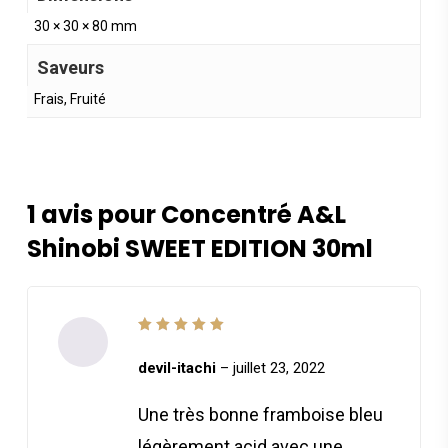
30 × 30 × 80 mm
Saveurs
Frais, Fruité
1 avis pour
Concentré A&L
Shinobi SWEET EDITION 30ml
Note
5
sur 5
devil-itachi
–
juillet 23, 2022
Une très bonne framboise bleu
légèrement acid avec une