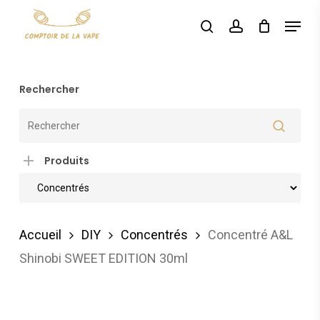
Skip
Menu
search
account
to
main
content
Rechercher
Produits
Accueil
DIY
Concentrés
Concentré A&L
Shinobi SWEET EDITION 30ml