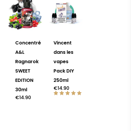
Concentré
Vincent
A&L
dans les
Ragnarok
vapes
SWEET
Pack DIY
EDITION
250ml
€
14.90
30ml
€
14.90
Note
5.00
sur 5