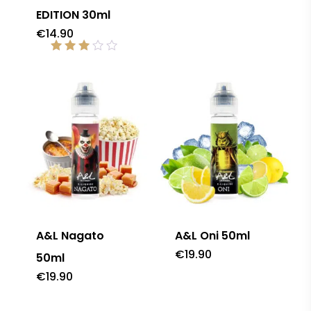
EDITION 30ml
€
14.90
Note
3.00
sur
5
A&L Nagato
A&L Oni 50ml
€
19.90
50ml
€
19.90