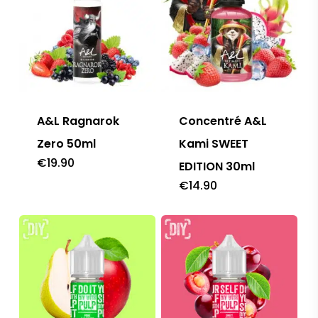
A&L Ragnarok
Concentré A&L
Zero 50ml
Kami SWEET
€
19.90
EDITION 30ml
€
14.90