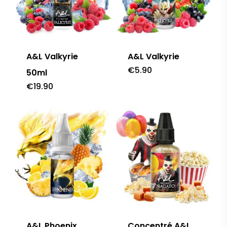
A&L Valkyrie
A&L Valkyrie
€
5.90
50ml
€
19.90
A&L Phoenix
Concentré A&L