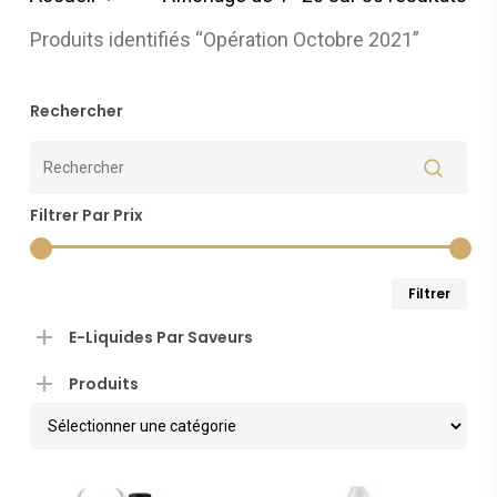
du
Produits identifiés “Opération Octobre 2021”
plu
Rechercher
réc
au
Filtrer Par Prix
plu
anc
Pri
Pri
Filtrer
min
ma
E-Liquides Par Saveurs
Produits