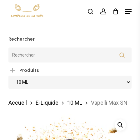
Skip
Menu
search
account
to
main
content
Rechercher
Produits
Accueil
E-Liquide
10 ML
Vapelli Max SN