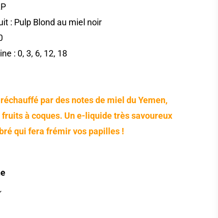
LP
t : Pulp Blond au miel noir
0
ne : 0, 3, 6, 12, 18
 réchauffé par des notes de miel du Yemen,
 fruits à coques. Un e-liquide très savoureux
bré qui fera frémir vos papilles !
ne