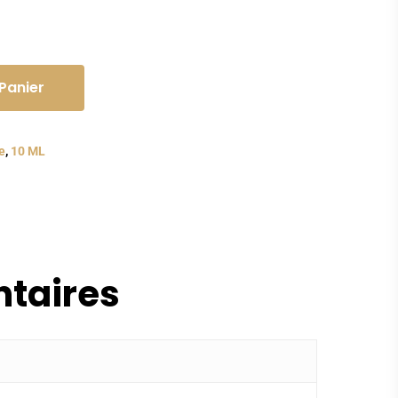
 Panier
e
,
10 ML
taires