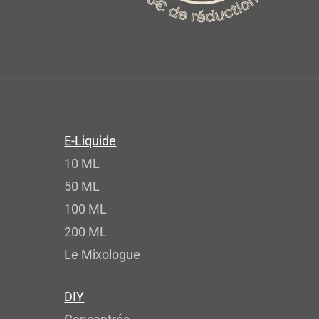
E-Liquide
10 ML
50 ML
100 ML
200 ML
Le Mixologue
DIY