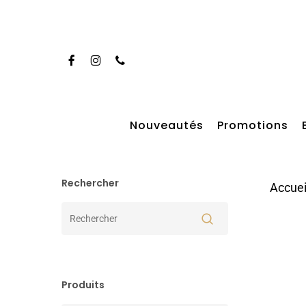
Skip
to
main
Facebook
Instagram
Phone
content
Taper entrer pour rechercher
Nouveautés
Promotions
Rechercher
Accuei
Produits