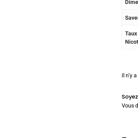
Dime
Save
Taux
Nico
Il n’y 
Soyez 
Vous d