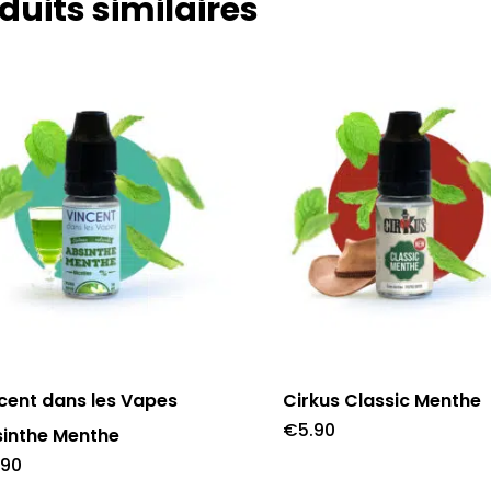
duits similaires
Ce
it
produit
a
cent dans les Vapes
Cirkus Classic Menthe
eurs
plusieurs
€
5.90
inthe Menthe
tions.
variations.
.90