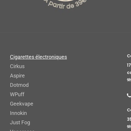
C
Cigarettes électroniques
1
Cirkus
c
Aspire
9h
Dotmod
WPuff
Geekvape
C
Innokin
3
Just Fog
9h