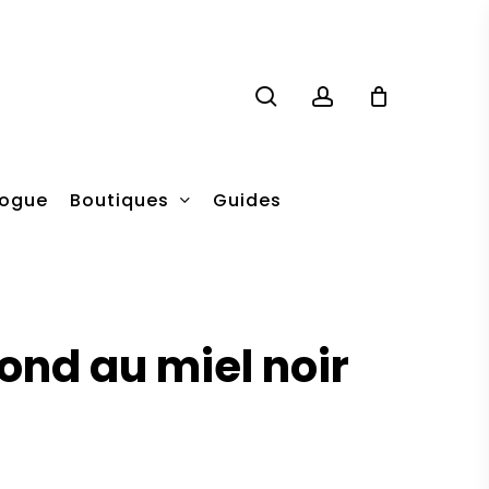
search
account
Boutiques
logue
Guides
lond au miel noir