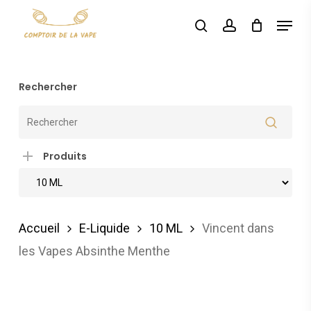
Skip
Menu
search
account
to
Rechercher
main
content
Rechercher
Produits
Accueil
E-Liquide
10 ML
Vincent dans
les Vapes Absinthe Menthe