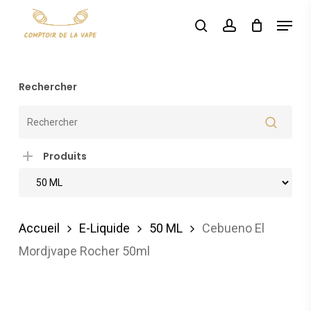
Skip
Menu
search
account
to
main
content
Rechercher
Produits
Accueil
E-Liquide
50 ML
Cebueno El
Mordjvape Rocher 50ml