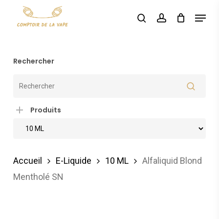
Skip
Menu
search
account
to
main
content
Rechercher
Produits
Accueil
E-Liquide
10 ML
Alfaliquid Blond
Mentholé SN