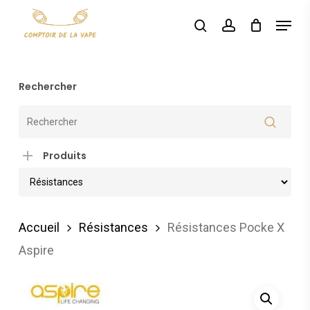
Skip
Menu
search
account
to
main
content
Rechercher
Produits
Accueil
Résistances
Résistances Pocke X
Aspire