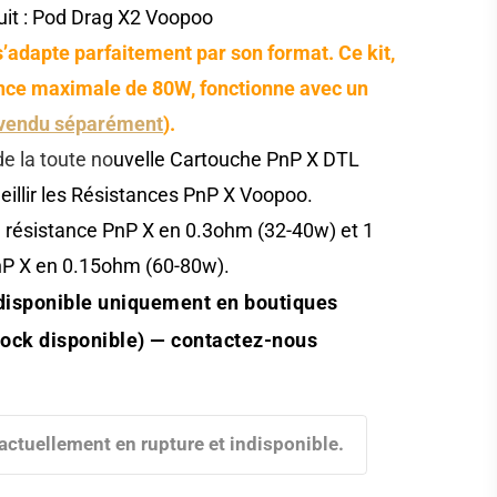
it : Pod Drag X2 Voopoo
’adapte parfaitement par son format. Ce kit,
nce maximale de 80W, fonctionne avec un
vendu séparément
).
de la toute no
uvelle Cartouche PnP X DTL
illir les Résistances PnP X Voopoo.
 résistance PnP X en 0.3ohm (32-40w) et 1
nP X en 0.15ohm (60-80w).
disponible uniquement en boutiques
tock disponible)
— contactez-nous
 actuellement en rupture et indisponible.