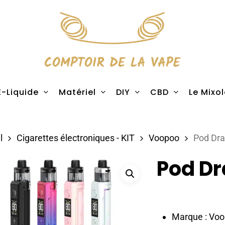
E-Liquide
Matériel
DIY
CBD
Le Mixo
l
Cigarettes électroniques - KIT
Voopoo
Pod Dr
Pod Dr
Marque : Vo