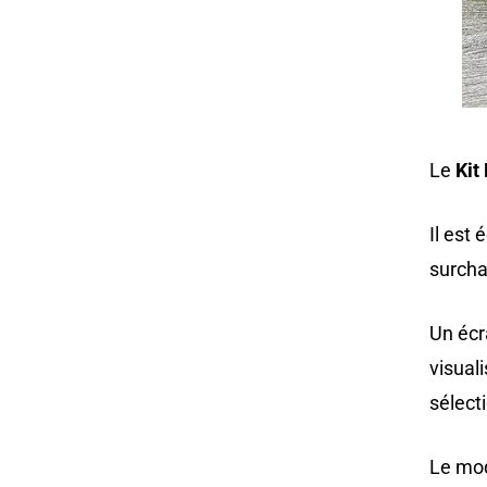
Le
Kit
Il est
surcha
Un éc
visual
sélect
Le mod