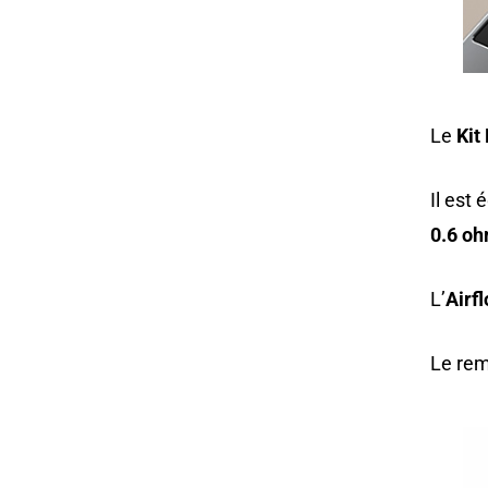
Le
Kit
Il est
0.6
o
L’
Airf
Le rem