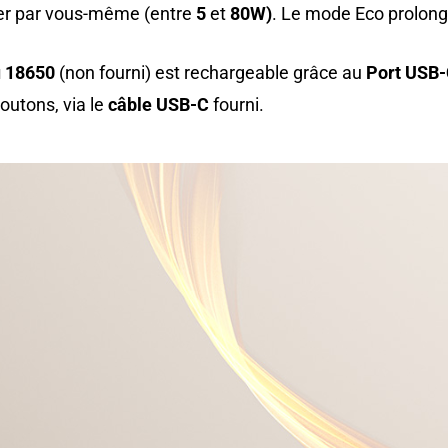
ler par vous-même (entre
5
et
8
0W)
. Le mode Eco prolonge
 18650
(non fourni) est rechargeable grâce au
Port USB
outons, via le
câble USB-C
fourni.