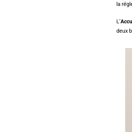
la rég
L’
Accu
deux b