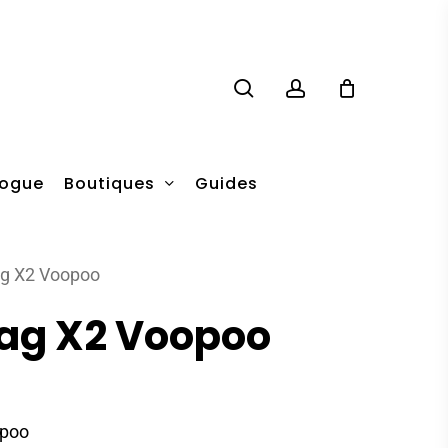
search
account
Boutiques
logue
Guides
ag X2 Voopoo
ag X2 Voopoo
opoo