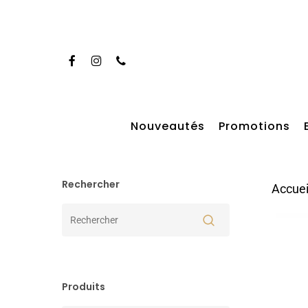
Skip
to
main
Facebook
Instagram
Phone
content
Taper entrer pour rechercher
Nouveautés
Promotions
Rechercher
Accuei
Produits