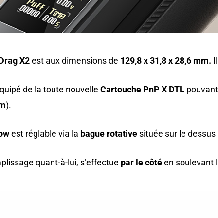
 Drag X2
est aux dimensions de
129,8 x 31,8
x 28,6 mm.
I
 équipé de la toute nouvelle
Cartouche PnP X DTL
pouvant 
hm
).
low
est réglable via la
bague rotative
située sur le dessus 
plissage quant-à-lui, s’effectue
par le côté
en soulevant l