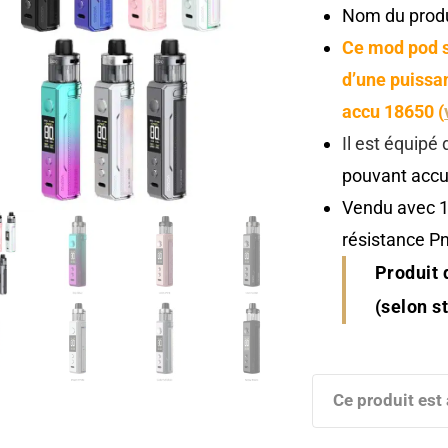
Nom du produ
Ce mod pod s
d’une puissa
accu 18650 (
Il est équipé 
pouvant accue
Vendu avec 1
résistance P
Produit 
(selon s
Ce produit est