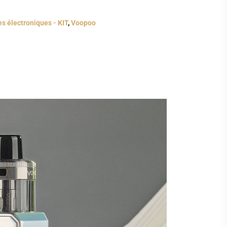
es électroniques - KIT
,
Voopoo