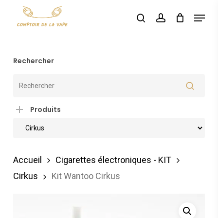
Skip
Menu
search
account
to
main
content
Rechercher
Produits
Accueil
Cigarettes électroniques - KIT
Cirkus
Kit Wantoo Cirkus