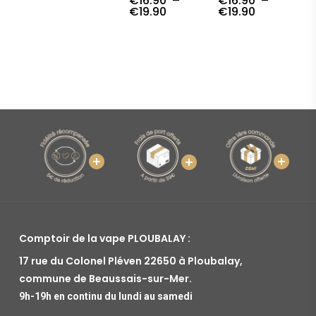
€
16.90
–
€
16.90
–
prix :
Plage
Plage
€
19.90
€
19.90
€16.90
de
de
à
prix :
prix :
€19.90
€16.90
€16.90
à
à
€19.90
€19.90
Comptoir de la vape PLOUBALAY :
17 rue du Colonel Pléven 22650 à Ploubalay,
commune de Beaussais-sur-Mer.
9h-19h en continu du lundi au samedi