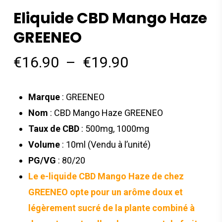
Eliquide CBD Mango Haze
GREENEO
Plage
€
16.90
–
€
19.90
de
prix :
Marque
: GREENEO
€16.90
Nom
: CBD Mango Haze GREENEO
à
Taux de CBD
: 500mg, 1000mg
€19.90
Volume
: 10ml (Vendu à l’unité)
PG/VG
: 80/20
Le e-liquide CBD Mango Haze de chez
GREENEO opte pour un arôme doux et
légèrement sucré de la plante combiné à