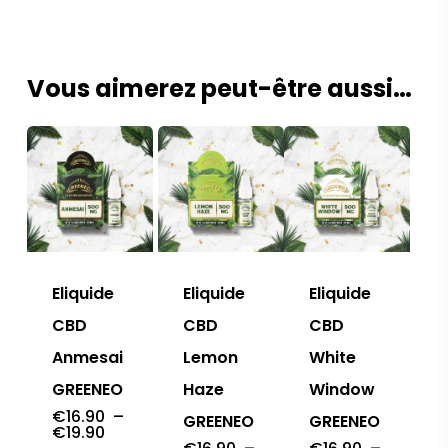
à
€129.90
Vous aimerez peut-être aussi…
Eliquide
Eliquide
Eliquide
CBD
CBD
CBD
Anmesai
Lemon
White
GREENEO
Haze
Window
€
16.90
–
GREENEO
GREENEO
Plage
€
19.90
de