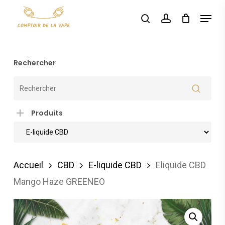
Skip
Menu
search
account
to
main
content
Rechercher
Produits
Accueil
CBD
E-liquide CBD
Eliquide CBD
Mango Haze GREENEO