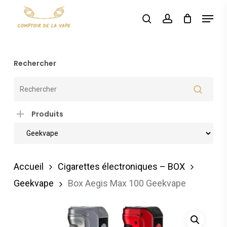
Skip
Menu
search
account
to
main
content
Rechercher
Produits
Accueil
Cigarettes électroniques – BOX
Geekvape
Box Aegis Max 100 Geekvape